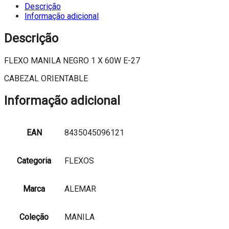
NEGRO
Descrição
1
Informação adicional
X
60W
Descrição
E-
27
FLEXO MANILA NEGRO 1 X 60W E-27
CABEZAL ORIENTABLE
Informação adicional
EAN
8435045096121
Categoria
FLEXOS
Marca
ALEMAR
Coleção
MANILA