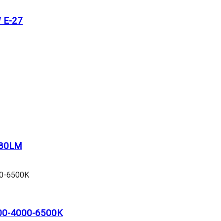
 E-27
580LM
00-4000-6500K