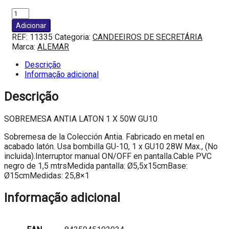
Quantidade
de
Adicionar
SOBREMESA
REF:
11335
Categoria:
CANDEEIROS DE SECRETÁRIA
ANTIA
Marca:
ALEMAR
LATON
1
Descrição
X
Informação adicional
50W
GU10
Descrição
SOBREMESA ANTIA LATON 1 X 50W GU10
Sobremesa de la Colección Antia. Fabricado en metal en
acabado latón. Usa bombilla GU-10, 1 x GU10 28W Max., (No
incluida).Interruptor manual ON/OFF en pantalla.Cable PVC
negro de 1,5 mtrsMedida pantalla: Ø5,5x15cmBase:
Ø15cmMedidas: 25,8×1
Informação adicional