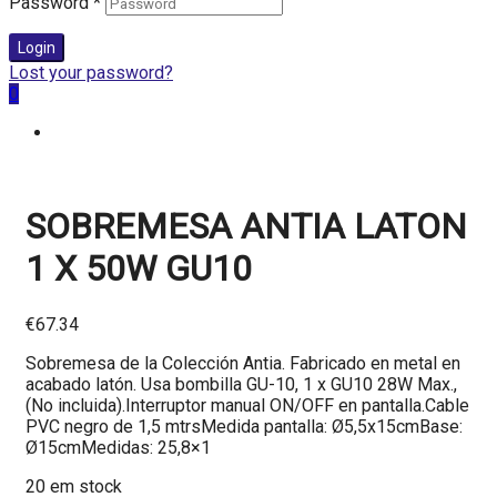
Password
*
Login
Lost your password?
0
SOBREMESA ANTIA LATON
1 X 50W GU10
€
67.34
Sobremesa de la Colección Antia. Fabricado en metal en
acabado latón. Usa bombilla GU-10, 1 x GU10 28W Max.,
(No incluida).Interruptor manual ON/OFF en pantalla.Cable
PVC negro de 1,5 mtrsMedida pantalla: Ø5,5x15cmBase:
Ø15cmMedidas: 25,8×1
20 em stock