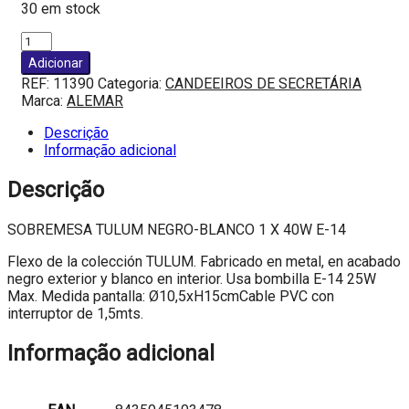
30 em stock
Quantidade
de
Adicionar
SOBREMESA
REF:
11390
Categoria:
CANDEEIROS DE SECRETÁRIA
TULUM
Marca:
ALEMAR
NEGRO-
BLANCO
Descrição
1
Informação adicional
X
40W
Descrição
E-
14
SOBREMESA TULUM NEGRO-BLANCO 1 X 40W E-14
Flexo de la colección TULUM. Fabricado en metal, en acabado
negro exterior y blanco en interior. Usa bombilla E-14 25W
Max. Medida pantalla: Ø10,5xH15cmCable PVC con
interruptor de 1,5mts.
Informação adicional