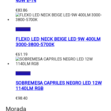
40W E-14
€
83.86
Adicionar
FLEXO LED NECK BEIGE LED 9W 400LM
3000-3800-5700K
€
61.19
Adicionar
SOBREMESA CAPRILES NEGRO LED 12W
1140LM RGB
€
98.40
Morada