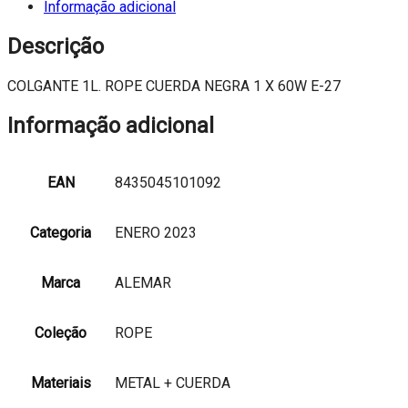
CUERDA
Informação adicional
NEGRA
1
Descrição
X
60W
COLGANTE 1L. ROPE CUERDA NEGRA 1 X 60W E-27
E-
27
Informação adicional
EAN
8435045101092
Categoria
ENERO 2023
Marca
ALEMAR
Coleção
ROPE
Materiais
METAL + CUERDA