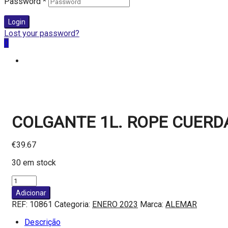
Password
*
Login
Lost your password?
0
COLGANTE 1L. ROPE CUERDA
€
39.67
30 em stock
Quantidade
de
Adicionar
COLGANTE
REF:
10861
Categoria:
ENERO 2023
Marca:
ALEMAR
1L.
ROPE
Descrição