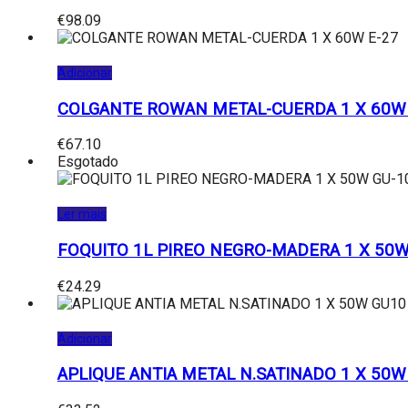
€
98.09
Adicionar
COLGANTE ROWAN METAL-CUERDA 1 X 60W 
€
67.10
Esgotado
Ler mais
FOQUITO 1L PIREO NEGRO-MADERA 1 X 50W
€
24.29
Adicionar
APLIQUE ANTIA METAL N.SATINADO 1 X 50W