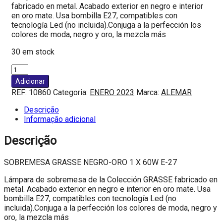
fabricado en metal. Acabado exterior en negro e interior
en oro mate. Usa bombilla E27, compatibles con
tecnología Led (no incluida).Conjuga a la perfección los
colores de moda, negro y oro, la mezcla más
30 em stock
Quantidade
de
Adicionar
SOBREMESA
REF:
10860
Categoria:
ENERO 2023
Marca:
ALEMAR
GRASSE
NEGRO-
Descrição
ORO
Informação adicional
1
X
Descrição
60W
E-
SOBREMESA GRASSE NEGRO-ORO 1 X 60W E-27
27
Lámpara de sobremesa de la Colección GRASSE fabricado en
metal. Acabado exterior en negro e interior en oro mate. Usa
bombilla E27, compatibles con tecnología Led (no
incluida).Conjuga a la perfección los colores de moda, negro y
oro, la mezcla más