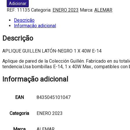
de
Adicionar
APLIQUE
REF:
11135
Categoria:
ENERO 2023
Marca:
ALEMAR
GUILLEN
LATÓN-
Descrição
NEGRO
Informação adicional
1
X
Descrição
40W
E-
APLIQUE GUILLEN LATÓN-NEGRO 1 X 40W E-14
14
Aplique de pared de la Colección Guillén. Fabricado en su total
tendencia.Usa bombillas E-14, 1 x 40W Max., compatibles con b
Informação adicional
EAN
8435045101047
Categoria
ENERO 2023
Marca
ALEMAR