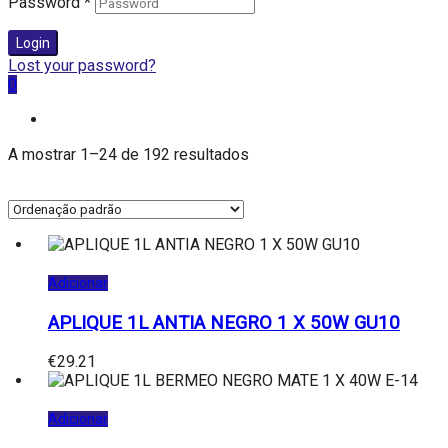
Password
*
Login
Lost your password?
0
A mostrar 1–24 de 192 resultados
Adicionar
AJP
(3)
APLIQUE 1L ANTIA NEGRO 1 X 50W GU10
ALEMAR
(189)
€
29.21
Adicionar