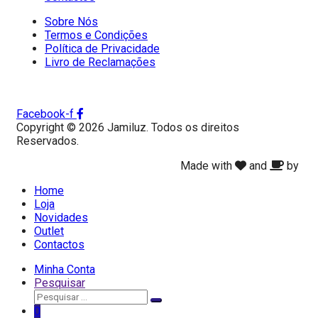
Sobre Nós
Termos e Condições
Política de Privacidade
Livro de Reclamações
Facebook-f
Copyright © 2026 Jamiluz. Todos os direitos
Reservados.
Made with
and
by
Home
Loja
Novidades
Outlet
Contactos
Minha Conta
Pesquisar
Pesquisar
Pesquisar
por:
0