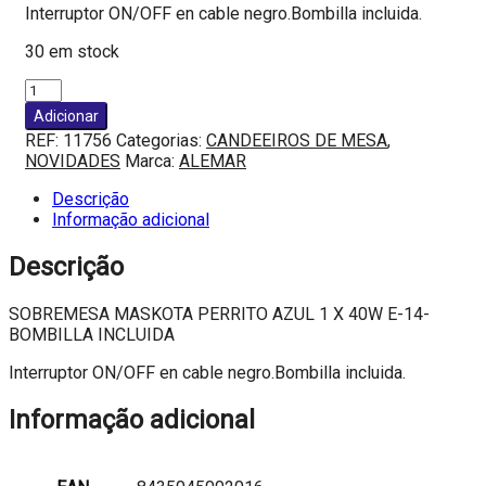
Interruptor ON/OFF en cable negro.Bombilla incluida.
30 em stock
Quantidade
de
Adicionar
SOBREMESA
REF:
11756
Categorias:
CANDEEIROS DE MESA
,
MASKOTA
NOVIDADES
Marca:
ALEMAR
PERRITO
AZUL
Descrição
1
Informação adicional
X
40W
Descrição
E-
14-
SOBREMESA MASKOTA PERRITO AZUL 1 X 40W E-14-
BOMBILLA
BOMBILLA INCLUIDA
INCLUIDA
Interruptor ON/OFF en cable negro.Bombilla incluida.
Informação adicional