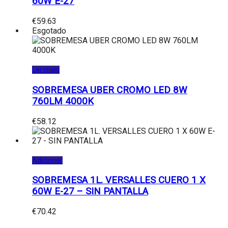
60W E-27
€
59.63
Esgotado
Ler mais
SOBREMESA UBER CROMO LED 8W
760LM 4000K
€
58.12
Adicionar
SOBREMESA 1L. VERSALLES CUERO 1 X
60W E-27 – SIN PANTALLA
€
70.42