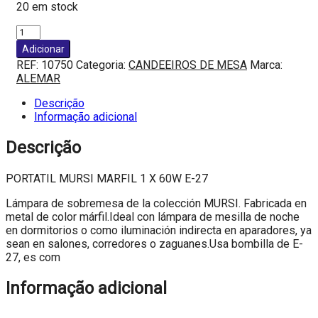
20 em stock
Quantidade
de
Adicionar
PORTATIL
REF:
10750
Categoria:
CANDEEIROS DE MESA
Marca:
MURSI
ALEMAR
MARFIL
1
Descrição
X
Informação adicional
60W
E-
Descrição
27
PORTATIL MURSI MARFIL 1 X 60W E-27
Lámpara de sobremesa de la colección MURSI. Fabricada en
metal de color márfil.Ideal con lámpara de mesilla de noche
en dormitorios o como iluminación indirecta en aparadores, ya
sean en salones, corredores o zaguanes.Usa bombilla de E-
27, es com
Informação adicional