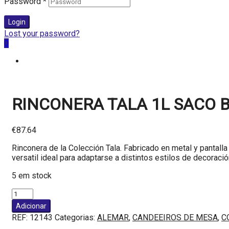
Password
*
Login
Lost your password?
0
RINCONERA TALA 1L SACO BE
€
87.64
Rinconera de la Colección Tala. Fabricado en metal y pantall
versatil ideal para adaptarse a distintos estilos de decoraci
5 em stock
Quantidade
de
Adicionar
RINCONERA
REF:
12143
Categorias:
ALEMAR
,
CANDEEIROS DE MESA
,
C
TALA