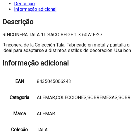
1L
Descrição
SACO
Informação adicional
BEIGE
1
Descrição
X
60W
RINCONERA TALA 1L SACO BEIGE 1 X 60W E-27
E-
27
Rinconera de la Colección Tala. Fabricado en metal y pantalla c
ideal para adaptarse a distintos estilos de decoración. Usa bo
Informação adicional
EAN
8435045006243
Categoria
ALEMAR,COLECCIONES,SOBREMESAS,SOBR
Marca
ALEMAR
Coleção
TALA