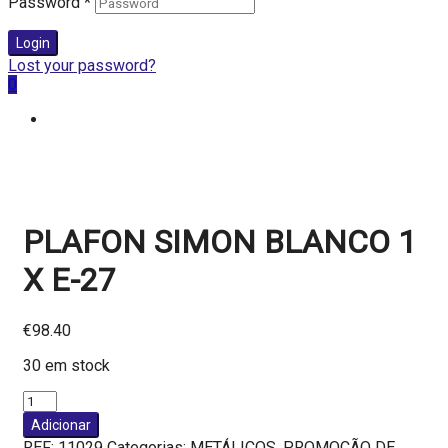
Password
*
Login
Lost your password?
0
PLAFON SIMON BLANCO 1
X E-27
€
98.40
30 em stock
Quantidade
de
Adicionar
PLAFON
REF:
11029
Categorias:
METÁLICOS
,
PROMOÇÃO DE