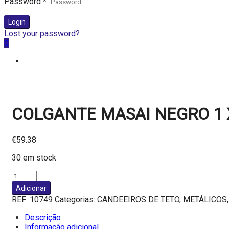
Password
*
Login
Lost your password?
0
COLGANTE MASAI NEGRO 1 
€
59.38
30 em stock
Quantidade
de
Adicionar
COLGANTE
REF:
10749
Categorias:
CANDEEIROS DE TETO
,
METÁLICOS
MASAI
NEGRO
Descrição
1
Informação adicional