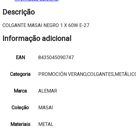
X
60W
Descrição
E-
27
COLGANTE MASAI NEGRO 1 X 60W E-27
Informação adicional
EAN
8435045090747
Categoria
PROMOCIÓN VERANO,COLGANTES,METÁLIC
Marca
ALEMAR
Coleção
MASAI
Materiais
METAL