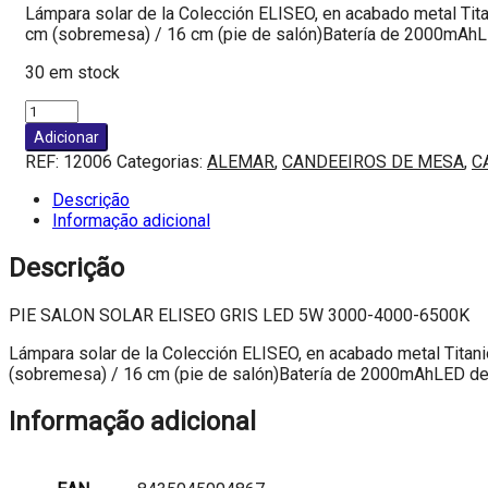
Lámpara solar de la Colección ELISEO, en acabado metal Tita
cm (sobremesa) / 16 cm (pie de salón)Batería de 2000mAhL
30 em stock
Quantidade
de
Adicionar
PIE
REF:
12006
Categorias:
ALEMAR
,
CANDEEIROS DE MESA
,
C
SALON
SOLAR
Descrição
ELISEO
Informação adicional
GRIS
LED
Descrição
5W
3000-
PIE SALON SOLAR ELISEO GRIS LED 5W 3000-4000-6500K
4000-
6500K
Lámpara solar de la Colección ELISEO, en acabado metal Titani
(sobremesa) / 16 cm (pie de salón)Batería de 2000mAhLED de
Informação adicional