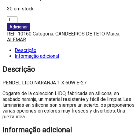
30 em stock
Quantidade
de
Adicionar
PENDEL
REF:
10160
Categoria:
CANDEEIROS DE TETO
Marca:
LIDO
ALEMAR
NARANJA
1
Descrição
X
Informação adicional
60W
E-
Descrição
27
PENDEL LIDO NARANJA 1 X 60W E-27
Cogante de la colección LIDO, fabricada en silicona, en
acabado naranja, un material resistente y fácil de limpiar. Las
luminarias en silicona son siempre un acierto, os proponemos
varias opciones en colores muy frescos y divertidos. Una
pieza idea
Informação adicional