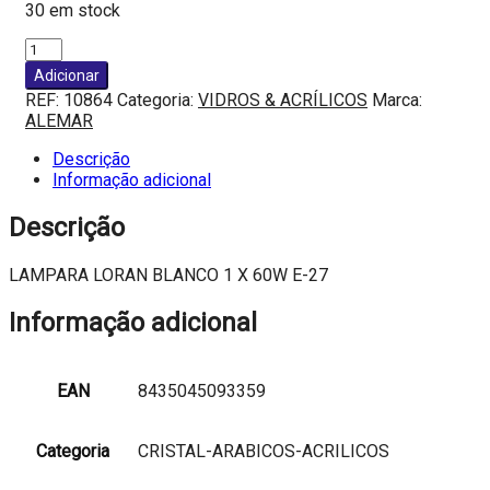
30 em stock
Quantidade
de
Adicionar
LAMPARA
REF:
10864
Categoria:
VIDROS & ACRÍLICOS
Marca:
LORAN
ALEMAR
BLANCO
1
Descrição
X
Informação adicional
60W
E-
Descrição
27
LAMPARA LORAN BLANCO 1 X 60W E-27
Informação adicional
EAN
8435045093359
Categoria
CRISTAL-ARABICOS-ACRILICOS