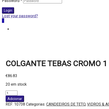
Password
*
Login
Lost your password?
0
COLGANTE TEBAS CROMO 1 
€
86.83
20 em stock
Quantidade
de
Adicionar
COLGANTE
REF:
10738
Categorias:
CANDEEIROS DE TETO
,
VIDROS & A
TEBAS