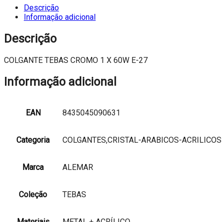
CROMO
Descrição
1
Informação adicional
X
60W
Descrição
E-
27
COLGANTE TEBAS CROMO 1 X 60W E-27
Informação adicional
EAN
8435045090631
Categoria
COLGANTES,CRISTAL-ARABICOS-ACRILICOS
Marca
ALEMAR
Coleção
TEBAS
Materiais
METAL + ACRÍLICO