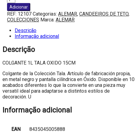
de
Adicionar
COLGANTE
REF:
12107
Categorias:
ALEMAR
,
CANDEEIROS DE TETO
,
1L
COLECCIONES
Marca:
ALEMAR
TALA
OXIDO
Descrição
15CM
Informação adicional
Descrição
COLGANTE 1L TALA OXIDO 15CM
Colgante de la Colección Tala. Artículo de fabricación propia,
en metal negro y pantalla cilíndrica en Óxido. Disponible en 10
acabados diferentes lo que la convierte en una pieza muy
versatil ideal para adaptarse a distintos estilos de
decoración. U
Informação adicional
EAN
8435045005888