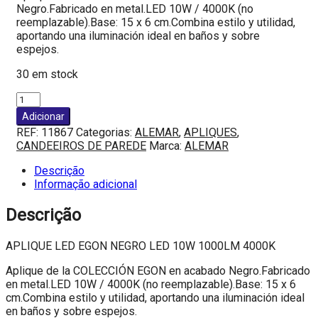
Negro.Fabricado en metal.LED 10W / 4000K (no
reemplazable).Base: 15 x 6 cm.Combina estilo y utilidad,
aportando una iluminación ideal en baños y sobre
espejos.
30 em stock
Quantidade
de
Adicionar
APLIQUE
REF:
11867
Categorias:
ALEMAR
,
APLIQUES
,
LED
CANDEEIROS DE PAREDE
Marca:
ALEMAR
EGON
NEGRO
Descrição
LED
Informação adicional
10W
1000LM
Descrição
4000K
APLIQUE LED EGON NEGRO LED 10W 1000LM 4000K
Aplique de la COLECCIÓN EGON en acabado Negro.Fabricado
en metal.LED 10W / 4000K (no reemplazable).Base: 15 x 6
cm.Combina estilo y utilidad, aportando una iluminación ideal
en baños y sobre espejos.