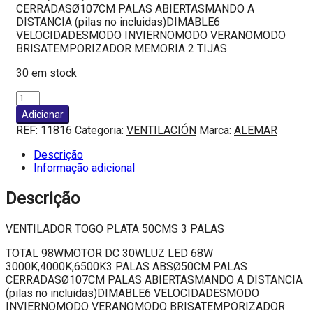
CERRADASØ107CM PALAS ABIERTASMANDO A
DISTANCIA (pilas no incluidas)DIMABLE6
VELOCIDADESMODO INVIERNOMODO VERANOMODO
BRISATEMPORIZADOR MEMORIA 2 TIJAS
30 em stock
Quantidade
de
Adicionar
VENTILADOR
REF:
11816
Categoria:
VENTILACIÓN
Marca:
ALEMAR
TOGO
PLATA
Descrição
50CMS
Informação adicional
3
PALAS
Descrição
VENTILADOR TOGO PLATA 50CMS 3 PALAS
TOTAL 98WMOTOR DC 30WLUZ LED 68W
3000K,4000K,6500K3 PALAS ABSØ50CM PALAS
CERRADASØ107CM PALAS ABIERTASMANDO A DISTANCIA
(pilas no incluidas)DIMABLE6 VELOCIDADESMODO
INVIERNOMODO VERANOMODO BRISATEMPORIZADOR