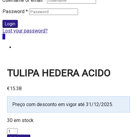
Username or email
*
Password
*
Login
Lost your password?
0
TULIPA HEDERA ACIDO
€
15.38
Preço com desconto em vigor até 31/12/2025.
30 em stock
Quantidade
de