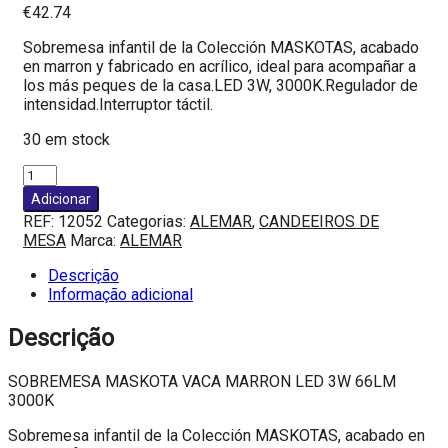
€
42.74
Sobremesa infantil de la Colección MASKOTAS, acabado
en marron y fabricado en acrílico, ideal para acompañar a
los más peques de la casa.LED 3W, 3000K.Regulador de
intensidad.Interruptor táctil.
30 em stock
Quantidade
de
Adicionar
SOBREMESA
REF:
12052
Categorias:
ALEMAR
,
CANDEEIROS DE
MASKOTA
MESA
Marca:
ALEMAR
VACA
MARRON
Descrição
LED
Informação adicional
3W
66LM
Descrição
3000K
SOBREMESA MASKOTA VACA MARRON LED 3W 66LM
3000K
Sobremesa infantil de la Colección MASKOTAS, acabado en