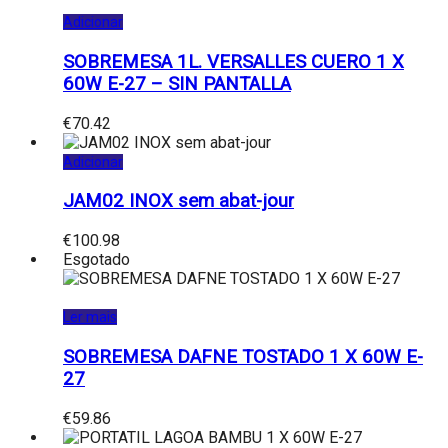
Adicionar
SOBREMESA 1L. VERSALLES CUERO 1 X
60W E-27 – SIN PANTALLA
€
70.42
Adicionar
JAM02 INOX sem abat-jour
€
100.98
Esgotado
Ler mais
SOBREMESA DAFNE TOSTADO 1 X 60W E-
27
€
59.86