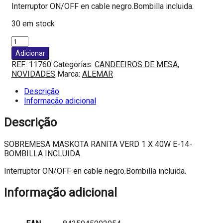
Interruptor ON/OFF en cable negro.Bombilla incluida.
30 em stock
Quantidade
de
Adicionar
SOBREMESA
REF:
11760
Categorias:
CANDEEIROS DE MESA
,
MASKOTA
NOVIDADES
Marca:
ALEMAR
RANITA
VERD
Descrição
1
Informação adicional
X
40W
Descrição
E-
14-
SOBREMESA MASKOTA RANITA VERD 1 X 40W E-14-
BOMBILLA
BOMBILLA INCLUIDA
INCLUIDA
Interruptor ON/OFF en cable negro.Bombilla incluida.
Informação adicional