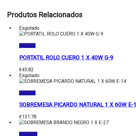
Produtos Relacionados
Esgotado
Ler mais
PORTATIL ROLO CUERO 1 X 40W G-9
€
45.82
Esgotado
Ler mais
SOBREMESA PICARDO NATURAL 1 X 60W E-
€
131.78
Adicionar