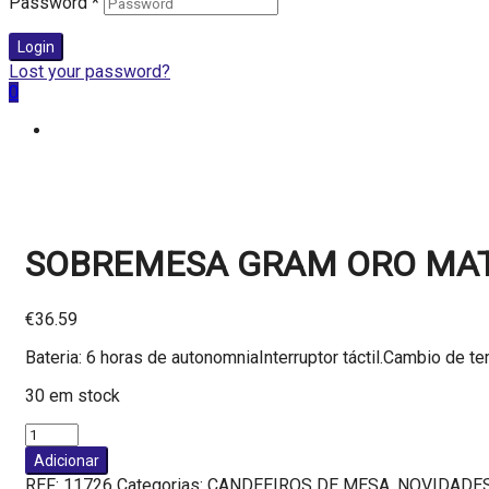
Password
*
Login
Lost your password?
0
SOBREMESA GRAM ORO MAT
€
36.59
Bateria: 6 horas de autonomniaInterruptor táctil.Cambio de te
30 em stock
Quantidade
de
Adicionar
SOBREMESA
REF:
11726
Categorias:
CANDEEIROS DE MESA
,
NOVIDADE