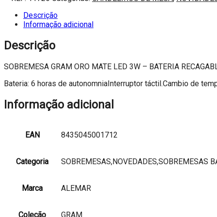
GRAM
ORO
Descrição
MATE
Informação adicional
LED
3W
Descrição
-
BATERIA
SOBREMESA GRAM ORO MATE LED 3W – BATERIA RECAGAB
RECAGABLE
Bateria: 6 horas de autonomniaInterruptor táctil.Cambio de temp
Informação adicional
EAN
8435045001712
Categoria
SOBREMESAS,NOVEDADES,SOBREMESAS B
Marca
ALEMAR
Coleção
GRAM