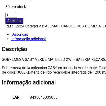
30 em stock
Quantidade
de
Adicionar
SOBREMESA
REF:
12024
Categorias:
ALEMAR
,
CANDEEIROS DE MESA
,
E
GABY
VERDE
Descrição
MATE
Informação adicional
LED
2W
Descrição
-
BATERIA
SOBREMESA GABY VERDE MATE LED 2W – BATERIA RECARG
RECARGABLE
Sobremesa de la colección GABY en acabado Verde mate. Fabrica
de color: 3000KBatería de litio recargable integrada de 1200 m
Informação adicional
EAN
8435045005055