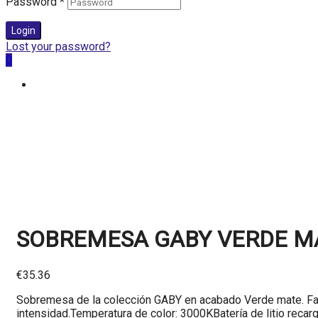
Password
*
Login
Lost your password?
0
SOBREMESA GABY VERDE MA
€
35.36
Sobremesa de la colección GABY en acabado Verde mate. Fabri
intensidad.Temperatura de color: 3000KBatería de litio reca