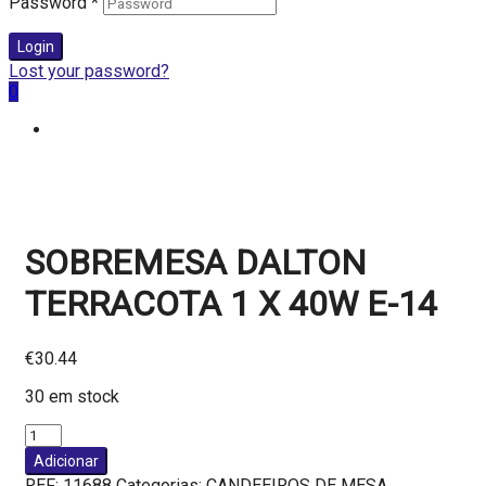
Password
*
Login
Lost your password?
0
SOBREMESA DALTON
TERRACOTA 1 X 40W E-14
€
30.44
30 em stock
Quantidade
de
Adicionar
SOBREMESA
REF:
11688
Categorias:
CANDEEIROS DE MESA
,