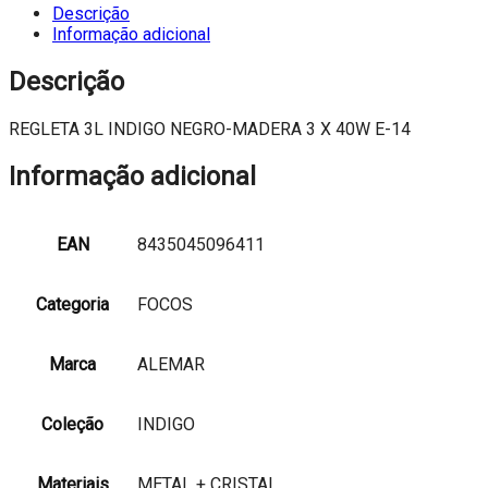
INDIGO
Descrição
NEGRO-
Informação adicional
MADERA
3
Descrição
X
40W
REGLETA 3L INDIGO NEGRO-MADERA 3 X 40W E-14
E-
14
Informação adicional
EAN
8435045096411
Categoria
FOCOS
Marca
ALEMAR
Coleção
INDIGO
Materiais
METAL + CRISTAL