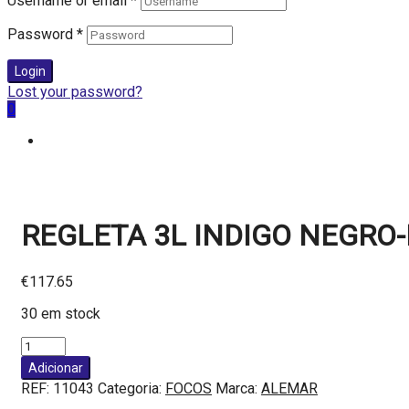
Username or email
*
Password
*
Login
Lost your password?
0
REGLETA 3L INDIGO NEGRO-
€
117.65
30 em stock
Quantidade
de
Adicionar
REGLETA
REF:
11043
Categoria:
FOCOS
Marca:
ALEMAR
3L