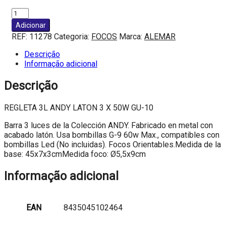
Quantidade
de
Adicionar
REGLETA
REF:
11278
Categoria:
FOCOS
Marca:
ALEMAR
3L
ANDY
Descrição
LATON
Informação adicional
3
X
Descrição
50W
GU-
REGLETA 3L ANDY LATON 3 X 50W GU-10
10
Barra 3 luces de la Colección ANDY. Fabricado en metal con
acabado latón. Usa bombillas G-9 60w Max., compatibles con
bombillas Led (No incluidas). Focos Orientables.Medida de la
base: 45x7x3cmMedida foco: Ø5,5x9cm
Informação adicional
EAN
8435045102464