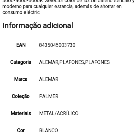
3000-4000-6000K. Selector color de luz.Un diseño sencillo y
moderno para cualquier estancia, además de ahorrar en
consumo eléctric
Informação adicional
EAN
8435045003730
Categoria
ALEMAR,PLAFONES,PLAFONES
Marca
ALEMAR
Coleção
PALMER
Materiais
METAL/ACRÍLICO
Cor
BLANCO