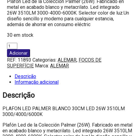
Plafón Led de la Colección Palmer (26W). Fabricado en
metal en acabado blanco y metacrilato. Led integrado
26W 3510LM 3000-4000-6000K. Selector color de luz.Un
diseño sencillo y moderno para cualquier estancia,
además de ahorrar en consumo eléctric
30 em stock
Quantidade
de
Adicionar
PLAFON
REF:
11893
Categorias:
ALEMAR
,
FOCOS DE
LED
SUPERFÍCIE
Marca:
ALEMAR
PALMER
BLANCO
Descrição
30CM
Informação adicional
LED
26W
Descrição
3510LM
3000/4000/6000K
PLAFON LED PALMER BLANCO 30CM LED 26W 3510LM
3000/4000/6000K
Plafón Led de la Colección Palmer (26W). Fabricado en metal
en acabado blanco y metacrilato. Led integrado 26W 3510LM