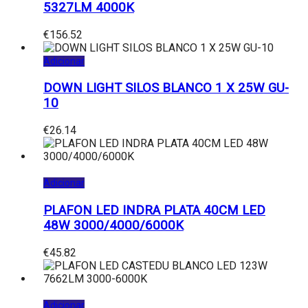
5327LM 4000K
€
156.52
Adicionar
DOWN LIGHT SILOS BLANCO 1 X 25W GU-
10
€
26.14
Adicionar
PLAFON LED INDRA PLATA 40CM LED
48W 3000/4000/6000K
€
45.82
Adicionar