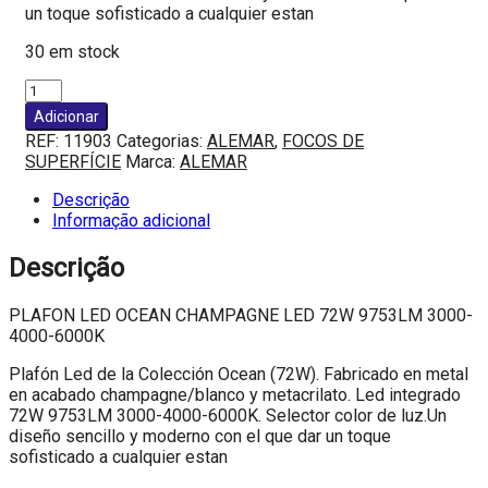
un toque sofisticado a cualquier estan
30 em stock
Quantidade
de
Adicionar
PLAFON
REF:
11903
Categorias:
ALEMAR
,
FOCOS DE
LED
SUPERFÍCIE
Marca:
ALEMAR
OCEAN
CHAMPAGNE
Descrição
LED
Informação adicional
72W
9753LM
Descrição
3000-
4000-
PLAFON LED OCEAN CHAMPAGNE LED 72W 9753LM 3000-
6000K
4000-6000K
Plafón Led de la Colección Ocean (72W). Fabricado en metal
en acabado champagne/blanco y metacrilato. Led integrado
72W 9753LM 3000-4000-6000K. Selector color de luz.Un
diseño sencillo y moderno con el que dar un toque
sofisticado a cualquier estan