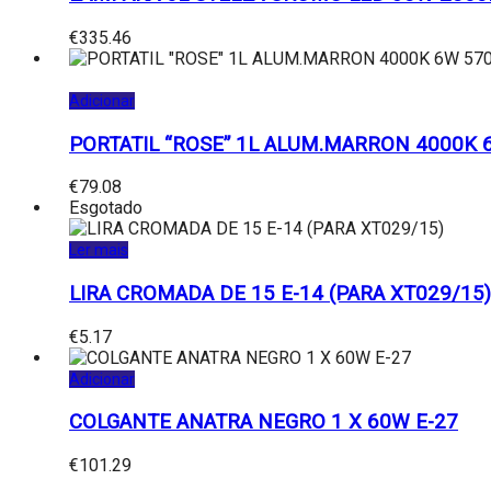
€
335.46
Adicionar
PORTATIL “ROSE” 1L ALUM.MARRON 4000K
€
79.08
Esgotado
Ler mais
LIRA CROMADA DE 15 E-14 (PARA XT029/15)
€
5.17
Adicionar
COLGANTE ANATRA NEGRO 1 X 60W E-27
€
101.29