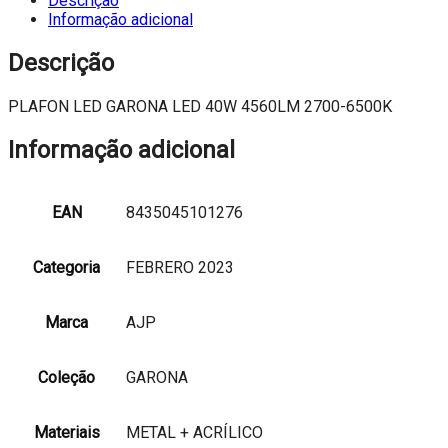
Descrição
LED
Informação adicional
40W
4560LM
Descrição
2700-
6500K
PLAFON LED GARONA LED 40W 4560LM 2700-6500K
Informação adicional
EAN
8435045101276
Categoria
FEBRERO 2023
Marca
AJP
Coleção
GARONA
Materiais
METAL + ACRÍLICO