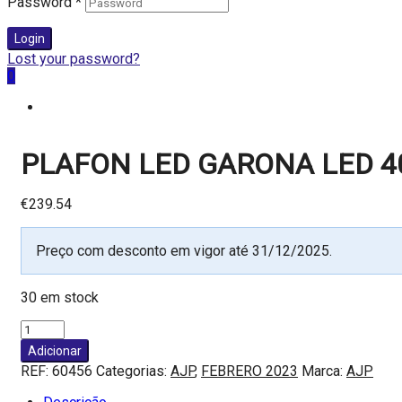
Password
*
Login
Lost your password?
0
PLAFON LED GARONA LED 4
€
239.54
Preço com desconto em vigor até 31/12/2025.
30 em stock
Quantidade
de
Adicionar
PLAFON
REF:
60456
Categorias:
AJP
,
FEBRERO 2023
Marca:
AJP
LED
GARONA