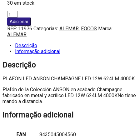
30 em stock
Quantidade
de
Adicionar
PLAFON
REF:
11976
Categorias:
ALEMAR
,
FOCOS
Marca:
LED
ALEMAR
ANSON
CHAMPAGNE
Descrição
LED
Informação adicional
12W
624LM
Descrição
4000K
PLAFON LED ANSON CHAMPAGNE LED 12W 624LM 4000K
Plafón de la Colección ANSON en acabado Champagne
fabricado en metal y acrílico.LED 12W 624LM 4000KNo tiene
mando a distancia.
Informação adicional
EAN
8435045004560