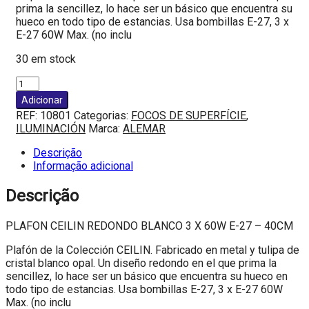
prima la sencillez, lo hace ser un básico que encuentra su
hueco en todo tipo de estancias. Usa bombillas E-27, 3 x
E-27 60W Max. (no inclu
30 em stock
Quantidade
de
Adicionar
PLAFON
REF:
10801
Categorias:
FOCOS DE SUPERFÍCIE
,
CEILIN
ILUMINACIÓN
Marca:
ALEMAR
REDONDO
BLANCO
Descrição
3
Informação adicional
X
60W
Descrição
E-
27
PLAFON CEILIN REDONDO BLANCO 3 X 60W E-27 – 40CM
-
40CM
Plafón de la Colección CEILIN. Fabricado en metal y tulipa de
cristal blanco opal. Un diseño redondo en el que prima la
sencillez, lo hace ser un básico que encuentra su hueco en
todo tipo de estancias. Usa bombillas E-27, 3 x E-27 60W
Max. (no inclu