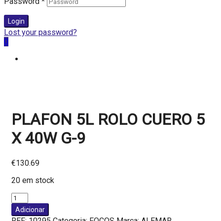
Password
*
Login
Lost your password?
0
PLAFON 5L ROLO CUERO 5
X 40W G-9
€
130.69
20 em stock
Quantidade
de
Adicionar
PLAFON
REF:
10295
Categoria:
FOCOS
Marca:
ALEMAR