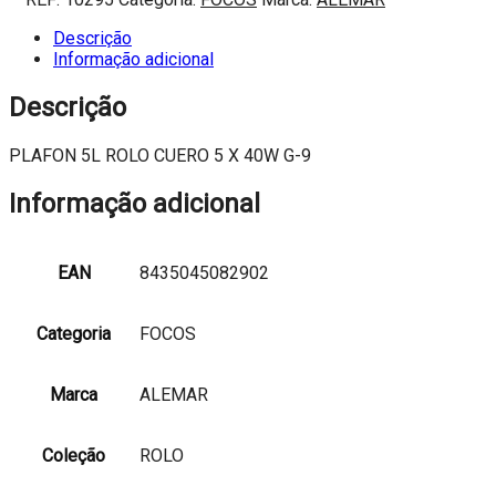
5L
ROLO
Descrição
CUERO
Informação adicional
5
X
Descrição
40W
G-
PLAFON 5L ROLO CUERO 5 X 40W G-9
9
Informação adicional
EAN
8435045082902
Categoria
FOCOS
Marca
ALEMAR
Coleção
ROLO