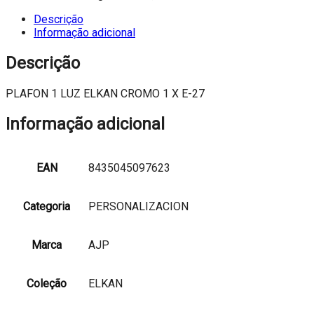
1
LUZ
Descrição
ELKAN
Informação adicional
CROMO
1
Descrição
X
E-
PLAFON 1 LUZ ELKAN CROMO 1 X E-27
27
Informação adicional
EAN
8435045097623
Categoria
PERSONALIZACION
Marca
AJP
Coleção
ELKAN