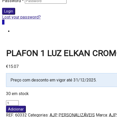
Password
*
Login
Lost your password?
0
PLAFON 1 LUZ ELKAN CROMO
€
15.07
Preço com desconto em vigor até 31/12/2025.
30 em stock
Quantidade
de
Adicionar
PLAFON
REF:
60332
Categorias:
AJP
,
PERSONALIZÁVEIS
Marca:
AJP