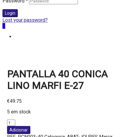
Password
*
Login
Lost your password?
0
PANTALLA 40 CONICA
LINO MARFI E-27
€
49.75
5 em stock
Quantidade
de
Adicionar
PANTALLA
REF:
PCN003-40
Categoria:
ABAT-JOURES
Marca: