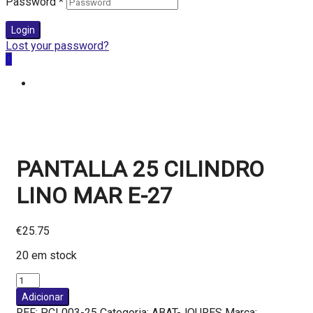
Password
*
Login
Lost your password?
0
PANTALLA 25 CILINDRO
LINO MAR E-27
€
25.75
20 em stock
Quantidade
de
Adicionar
PANTALLA
REF:
PCL003-25
Categoria:
ABAT-JOURES
Marca: