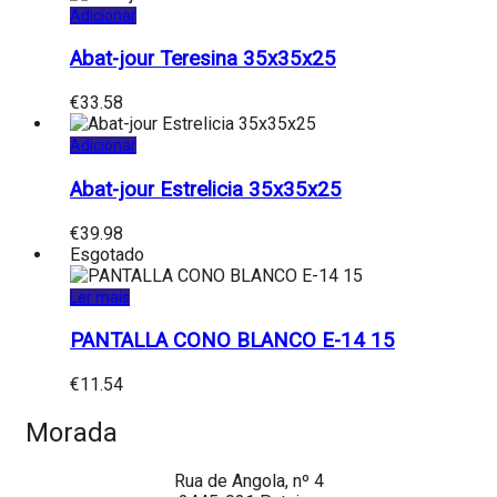
Adicionar
Abat-jour Teresina 35x35x25
€
33.58
Adicionar
Abat-jour Estrelicia 35x35x25
€
39.98
Esgotado
Ler mais
PANTALLA CONO BLANCO E-14 15
€
11.54
Morada
Rua de Angola, nº 4