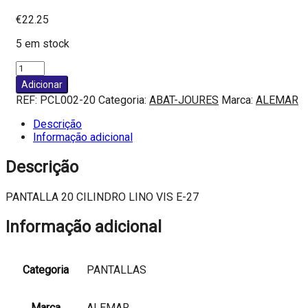
€
22.25
5 em stock
Quantidade
de
Adicionar
PANTALLA
REF:
PCL002-20
Categoria:
ABAT-JOURES
Marca:
ALEMAR
20
CILINDRO
Descrição
LINO
Informação adicional
VIS
E-
Descrição
27
PANTALLA 20 CILINDRO LINO VIS E-27
Informação adicional
Categoria
PANTALLAS
Marca
ALEMAR