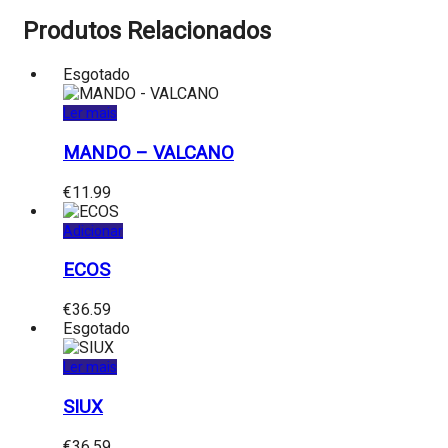
Produtos Relacionados
Esgotado
Ler mais
MANDO – VALCANO
€
11.99
Adicionar
ECOS
€
36.59
Esgotado
Ler mais
SIUX
€
36.59