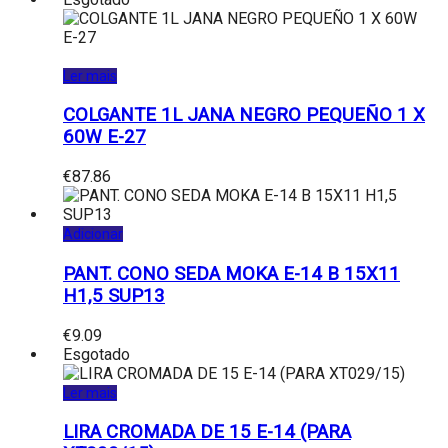
Ler mais
COLGANTE 1L JANA NEGRO PEQUEÑO 1 X
60W E-27
€
87.86
Adicionar
PANT. CONO SEDA MOKA E-14 B 15X11
H1,5 SUP13
€
9.09
Esgotado
Ler mais
LIRA CROMADA DE 15 E-14 (PARA