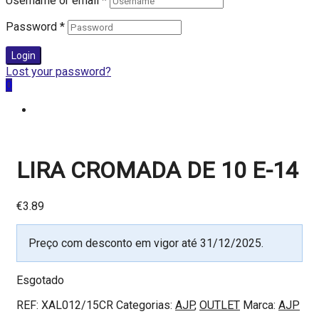
Username or email
*
Password
*
Login
Lost your password?
0
LIRA CROMADA DE 10 E-14
€
3.89
Preço com desconto em vigor até 31/12/2025.
Esgotado
REF:
XAL012/15CR
Categorias:
AJP
,
OUTLET
Marca:
AJP