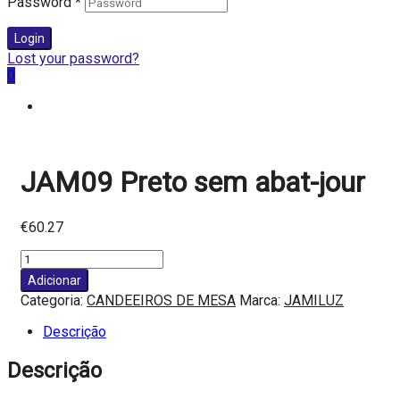
Password
*
Login
Lost your password?
0
JAM09 Preto sem abat-jour
€
60.27
Quantidade
de
Adicionar
JAM09
Categoria:
CANDEEIROS DE MESA
Marca:
JAMILUZ
Preto
sem
Descrição
abat-
jour
Descrição