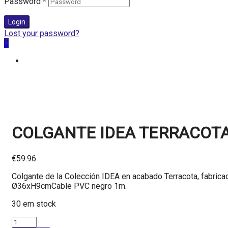
Password
*
Login
Lost your password?
0
COLGANTE IDEA TERRACOTA 
€
59.96
Colgante de la Colección IDEA en acabado Terracota, fabrica
Ø36xH9cmCable PVC negro 1m.
30 em stock
Quantidade