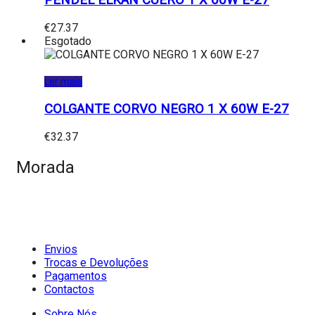
€
27.37
Esgotado
Ler mais
COLGANTE CORVO NEGRO 1 X 60W E-27
€
32.37
Morada
Envios
Trocas e Devoluções
Pagamentos
Contactos
Sobre Nós