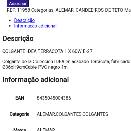
de
Adicionar
COLGANTE
REF:
11958
Categorias:
ALEMAR
,
CANDEEIROS DE TETO
Ma
IDEA
TERRACOTA
Descrição
1
Informação adicional
X
60W
Descrição
E-
27
COLGANTE IDEA TERRACOTA 1 X 60W E-27
Colgante de la Colección IDEA en acabado Terracota, fabricado
Ø36xH9cmCable PVC negro 1m.
Informação adicional
EAN
8435045004386
Categoria
ALEMAR,COLGANTES,COLGANTES
Marca
ALEMAR