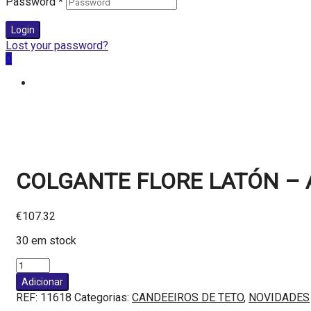
Password
*
Login
Lost your password?
0
COLGANTE FLORE LATÓN –
€
107.32
30 em stock
Quantidade
de
Adicionar
COLGANTE
REF:
11618
Categorias:
CANDEEIROS DE TETO
,
NOVIDADES
FLORE