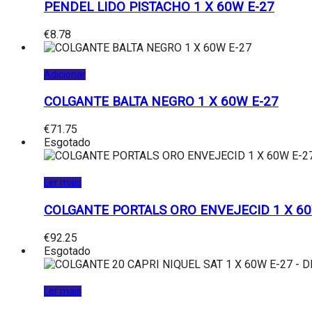
PENDEL LIDO PISTACHO 1 X 60W E-27
€
8.78
Adicionar
COLGANTE BALTA NEGRO 1 X 60W E-27
€
71.75
Esgotado
Ler mais
COLGANTE PORTALS ORO ENVEJECID 1 X 60
€
92.25
Esgotado
Ler mais