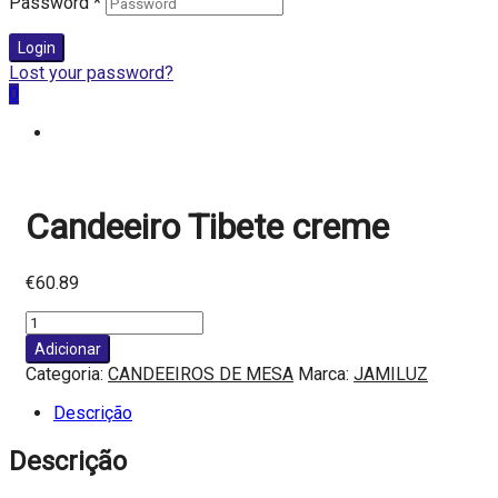
Password
*
Login
Lost your password?
0
Candeeiro Tibete creme
€
60.89
Quantidade
de
Adicionar
Candeeiro
Categoria:
CANDEEIROS DE MESA
Marca:
JAMILUZ
Tibete
creme
Descrição
Descrição