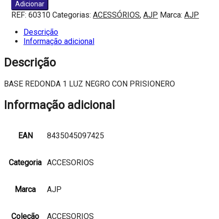
de
Adicionar
BASE
REF:
60310
Categorias:
ACESSÓRIOS
,
AJP
Marca:
AJP
REDONDA
1
Descrição
LUZ
Informação adicional
NEGRO
CON
Descrição
PRISIONERO
BASE REDONDA 1 LUZ NEGRO CON PRISIONERO
Informação adicional
EAN
8435045097425
Categoria
ACCESORIOS
Marca
AJP
Coleção
ACCESORIOS