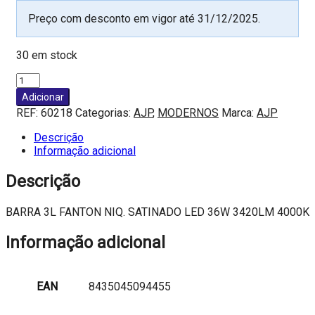
Preço com desconto em vigor até 31/12/2025.
30 em stock
Quantidade
de
Adicionar
BARRA
REF:
60218
Categorias:
AJP
,
MODERNOS
Marca:
AJP
3L
FANTON
Descrição
NIQ.
Informação adicional
SATINADO
LED
Descrição
36W
3420LM
BARRA 3L FANTON NIQ. SATINADO LED 36W 3420LM 4000K
4000K
Informação adicional
EAN
8435045094455