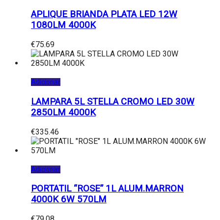
APLIQUE BRIANDA PLATA LED 12W
1080LM 4000K
€
75.69
Adicionar
LAMPARA 5L STELLA CROMO LED 30W
2850LM 4000K
€
335.46
Adicionar
PORTATIL “ROSE” 1L ALUM.MARRON
4000K 6W 570LM
€
79.08