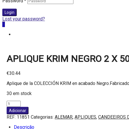
Password
*
Login
Lost your password?
0
APLIQUE KRIM NEGRO 2 X 5
€
30.44
Aplique de la COLECCIÓN KRIM en acabado Negro.Fabricado e
30 em stock
Quantidade
de
Adicionar
APLIQUE
REF:
11851
Categorias:
ALEMAR
,
APLIQUES
,
CANDEEIROS 
KRIM
NEGRO
Descrição