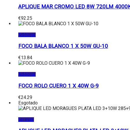
APLIQUE MAR CROMO LED 8W 720LM 4000
€
92.25
Adicionar
FOCO BALA BLANCO 1 X 50W GU-10
€
13.84
Adicionar
FOCO ROLO CUERO 1 X 40W G-9
€
24.29
Esgotado
Ler mais