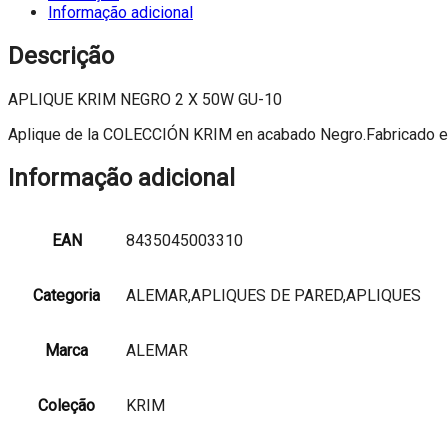
2
Informação adicional
X
50W
Descrição
GU-
10
APLIQUE KRIM NEGRO 2 X 50W GU-10
Aplique de la COLECCIÓN KRIM en acabado Negro.Fabricado en 
Informação adicional
EAN
8435045003310
Categoria
ALEMAR,APLIQUES DE PARED,APLIQUES
Marca
ALEMAR
Coleção
KRIM