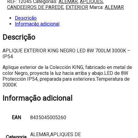
REF:
12045
Categorias:
ALEMAR
,
APLIQUES
,
EXTERIOR
CANDEEIROS DE PAREDE
,
EXTERIOR
Marca:
ALEMAR
KING
NEGRO
Descrição
LED
Informação adicional
8W
700LM
Descrição
3000K
-
APLIQUE EXTERIOR KING NEGRO LED 8W 700LM 3000K –
IP54
IP54
Aplique exterior de la Colección KING, fabricado en metal de
color Negro, proyecta la luz hacia arriba y abajo.LED de 8W
Protección IP54, preparada para exteriores.Temperatura de
3000K
Informação adicional
EAN
8435045005260
ALEMAR,APLIQUES DE
Categoria