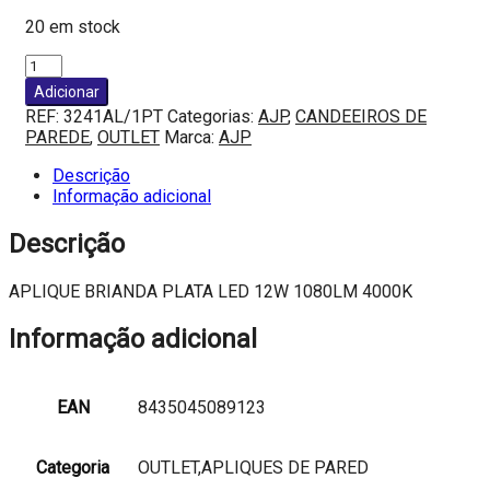
20 em stock
Quantidade
de
Adicionar
APLIQUE
REF:
3241AL/1PT
Categorias:
AJP
,
CANDEEIROS DE
BRIANDA
PAREDE
,
OUTLET
Marca:
AJP
PLATA
LED
Descrição
12W
Informação adicional
1080LM
4000K
Descrição
APLIQUE BRIANDA PLATA LED 12W 1080LM 4000K
Informação adicional
EAN
8435045089123
Categoria
OUTLET,APLIQUES DE PARED